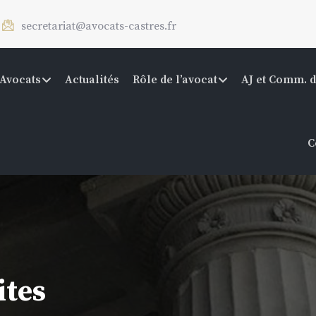
secretariat@avocats-castres.fr
Avocats
Actualités
Rôle de l’avocat
AJ et Comm. d
C
ites