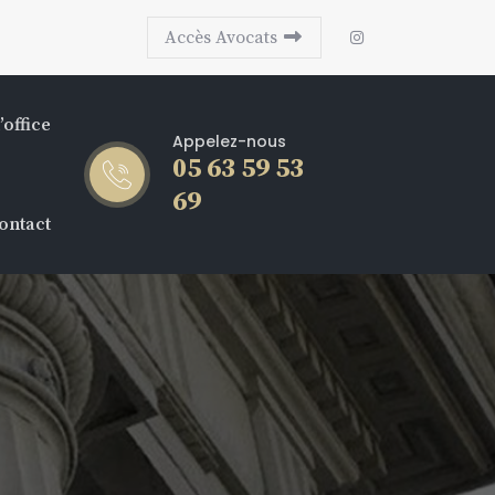
Accès Avocats
’office
Appelez-nous
05 63 59 53
69
ontact