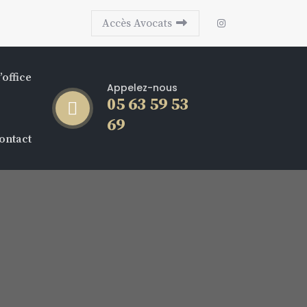
Accès Avocats
’office
Appelez-nous
05 63 59 53
69
ontact