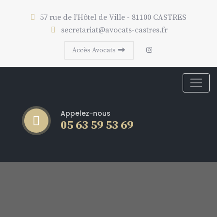
57 rue de l’Hôtel de Ville - 81100 CASTRES
secretariat@avocats-castres.fr
Accès Avocats
Appelez-nous
05 63 59 53 69