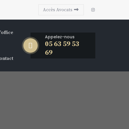
Accès Avocats
’office
Appelez-nous
05 63 59 53
69
ontact