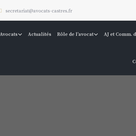
secretariat@avocats-castres.fr
Avocats
Actualités
Rôle de l’avocat
AJ et Comm. d
C