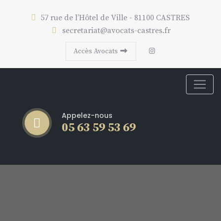
57 rue de l’Hôtel de Ville - 81100 CASTRES
secretariat@avocats-castres.fr
Accès Avocats
Appelez-nous
05 63 59 53 69