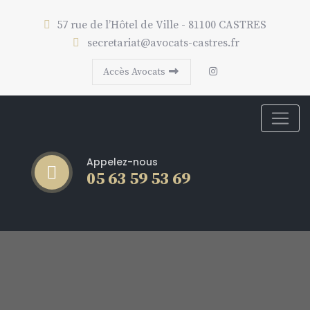
57 rue de l’Hôtel de Ville - 81100 CASTRES
secretariat@avocats-castres.fr
Accès Avocats
Appelez-nous
05 63 59 53 69