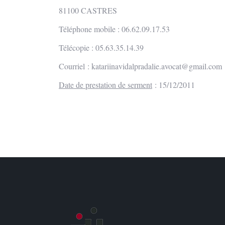
81100 CASTRES
Téléphone mobile : 06.62.09.17.53
Télécopie : 05.63.35.14.39
Courriel :
katariinavidalpradalie.avocat@gmail.com
Date de prestation de serment
: 15/12/2011