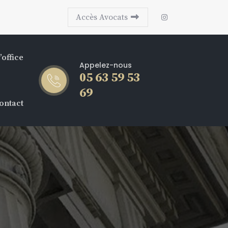
Accès Avocats
’office
Appelez-nous
05 63 59 53
69
ontact