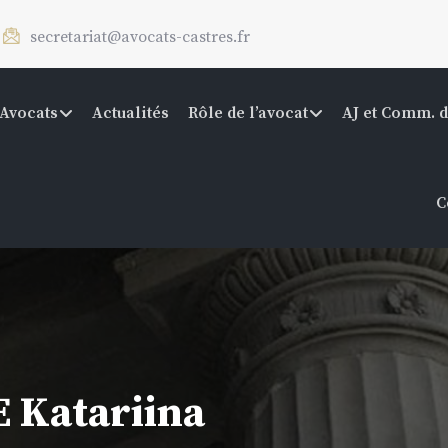
secretariat@avocats-castres.fr
Avocats
Actualités
Rôle de l’avocat
AJ et Comm. d
C
 Katariina