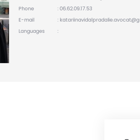
Phone
: 06.62.09.17.53
E-mail
: katariinavidalpradalie.avocat@
Languages
: