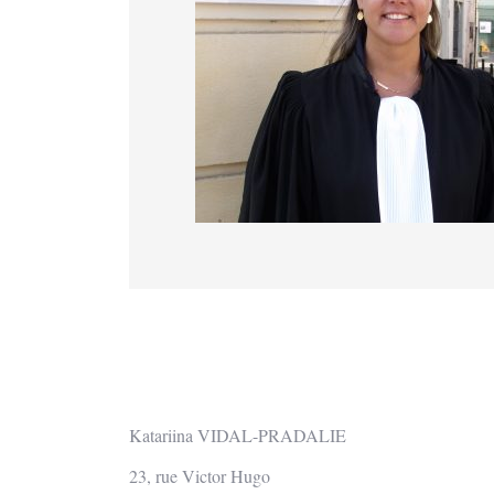
Katariina VIDAL-PRADALIE
23, rue Victor Hugo