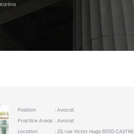
tariina
Position
: Avocat
Practice Areas
:
Avocat
Location
: 23, rue Victor Hugo 81100 CASTRE