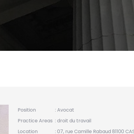
Position
: Avocat
Practice Areas
:
droit du travail
Location
: 07, rue Camille Rabaud 81100 CA