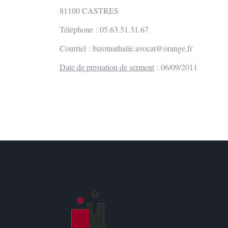
81100 CASTRES
Téléphone : 05.63.51.31.67
Courriel :
bizotnathalie.avocat@orange.fr
Date de prestation de serment
: 06/09/2011