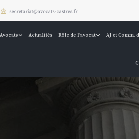
secretariat@avocats-castres.fr
Avocats
Actualités
Rôle de l’avocat
AJ et Comm. d
C