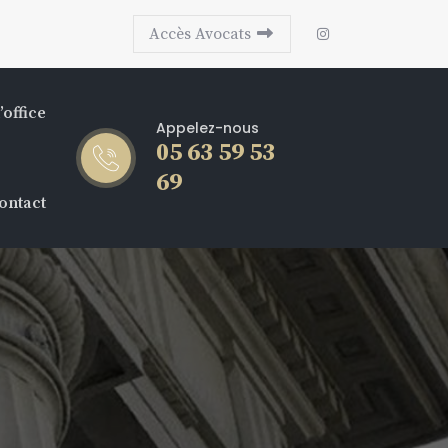
Accès Avocats
’office
Appelez-nous
05 63 59 53
69
ontact