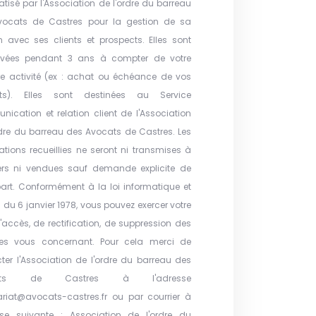
atisé par l'Association de l'ordre du barreau
vocats de Castres pour la gestion de sa
on avec ses clients et prospects. Elles sont
rvées pendant 3 ans à compter de votre
re activité (ex : achat ou échéance de vos
ats). Elles sont destinées au Service
ication et relation client de l'Association
rdre du barreau des Avocats de Castres. Les
ations recueillies ne seront ni transmises à
ers ni vendues sauf demande explicite de
part. Conformément à la loi informatique et
s du 6 janvier 1978, vous pouvez exercer votre
d'accès, de rectification, de suppression des
es vous concernant. Pour cela merci de
ter l'Association de l'ordre du barreau des
ats de Castres à l'adresse
ariat@avocats-castres.fr ou par courrier à
sse suivante : Association de l'ordre du