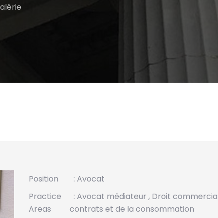
alérie
Position
: Avocat
Practice
:
Avocat médiateur
,
Droit commercia
Areas
contrats et de la consommation