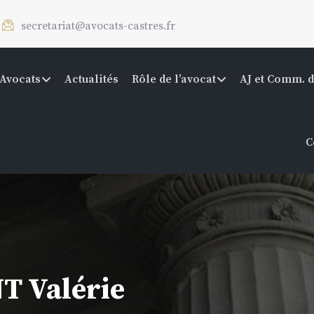
secretariat@avocats-castres.fr
Avocats
Actualités
Rôle de l’avocat
AJ et Comm. d
C
 Valérie