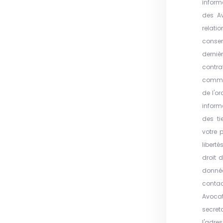
inform
des A
relati
conse
derniè
contr
commun
de l'o
inform
des ti
votre 
liberté
droit 
donné
contac
Avoc
secret
l'adre