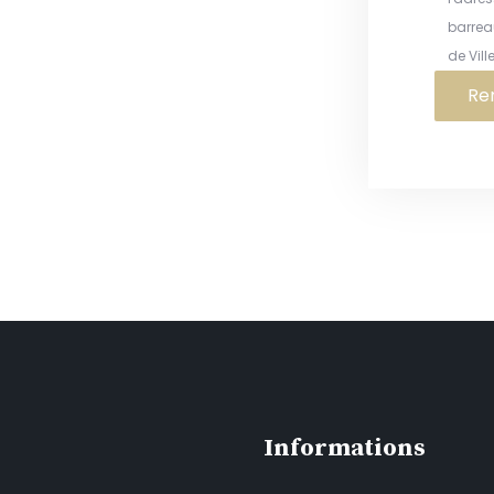
barrea
de Vil
Informations