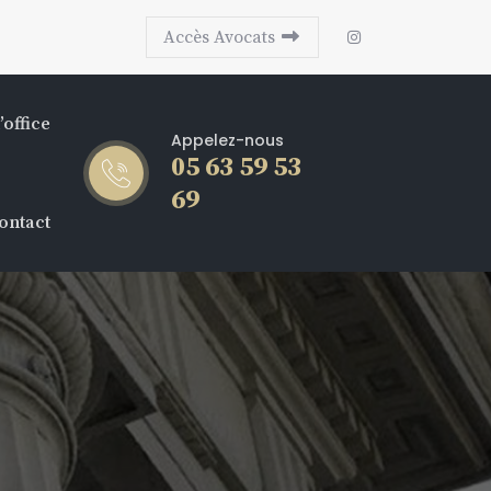
Accès Avocats
’office
Appelez-nous
05 63 59 53
69
ontact