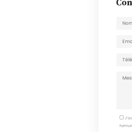
Con
J’ac
formul