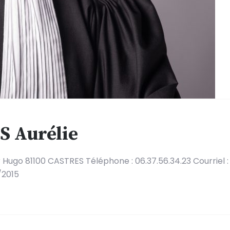
 Aurélie
r Hugo 81100 CASTRES Téléphone : 06.37.56.34.23 Courrie
/2015