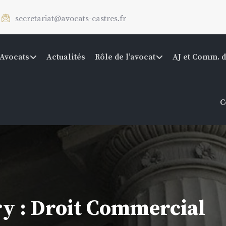
secretariat@avocats-castres.fr
Avocats
Actualités
Rôle de l’avocat
AJ et Comm. d
C
y :
Droit Commercial