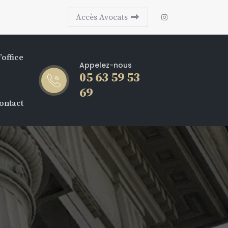
Accès Avocats
’office
Appelez-nous
05 63 59 53
69
ontact